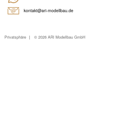
kontakt@ari-modellbau.de
Privatsphäre
© 2026 ARI Modellbau GmbH