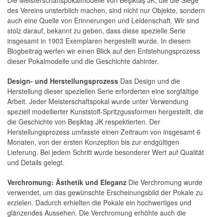
Die Meisterschaftspokalmodelle von Beşiktaş JK, die die Siege
des Vereins unsterblich machen, sind nicht nur Objekte, sondern
auch eine Quelle von Erinnerungen und Leidenschaft. Wir sind
stolz darauf, bekannt zu geben, dass diese spezielle Serie
insgesamt in 1903 Exemplaren hergestellt wurde. In diesem
Blogbeitrag werfen wir einen Blick auf den Entstehungsprozess
dieser Pokalmodelle und die Geschichte dahinter.
Design- und Herstellungsprozess
Das Design und die
Herstellung dieser speziellen Serie erforderten eine sorgfältige
Arbeit. Jeder Meisterschaftspokal wurde unter Verwendung
speziell modellierter Kunststoff-Spritzgussformen hergestellt, die
die Geschichte von Beşiktaş JK respektierten. Der
Herstellungsprozess umfasste einen Zeitraum von insgesamt 6
Monaten, von der ersten Konzeption bis zur endgültigen
Lieferung. Bei jedem Schritt wurde besonderer Wert auf Qualität
und Details gelegt.
Verchromung: Ästhetik und Eleganz
Die Verchromung wurde
verwendet, um das gewünschte Erscheinungsbild der Pokale zu
erzielen. Dadurch erhielten die Pokale ein hochwertiges und
glänzendes Aussehen. Die Verchromung erhöhte auch die