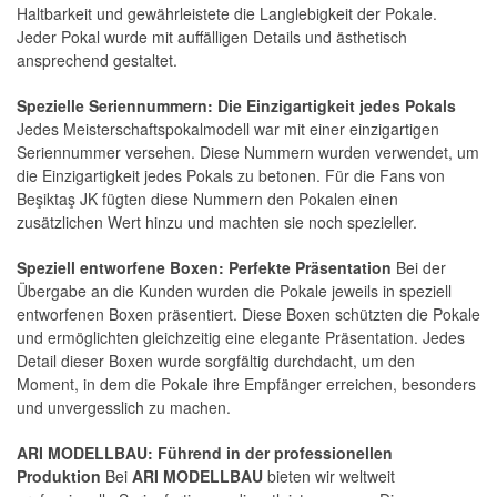
Haltbarkeit und gewährleistete die Langlebigkeit der Pokale.
Jeder Pokal wurde mit auffälligen Details und ästhetisch
ansprechend gestaltet.
Spezielle Seriennummern: Die Einzigartigkeit jedes Pokals
Jedes Meisterschaftspokalmodell war mit einer einzigartigen
Seriennummer versehen. Diese Nummern wurden verwendet, um
die Einzigartigkeit jedes Pokals zu betonen. Für die Fans von
Beşiktaş JK fügten diese Nummern den Pokalen einen
zusätzlichen Wert hinzu und machten sie noch spezieller.
Speziell entworfene Boxen: Perfekte Präsentation
Bei der
Übergabe an die Kunden wurden die Pokale jeweils in speziell
entworfenen Boxen präsentiert. Diese Boxen schützten die Pokale
und ermöglichten gleichzeitig eine elegante Präsentation. Jedes
Detail dieser Boxen wurde sorgfältig durchdacht, um den
Moment, in dem die Pokale ihre Empfänger erreichen, besonders
und unvergesslich zu machen.
ARI MODELLBAU: Führend in der professionellen
Produktion
Bei
ARI MODELLBAU
bieten wir weltweit